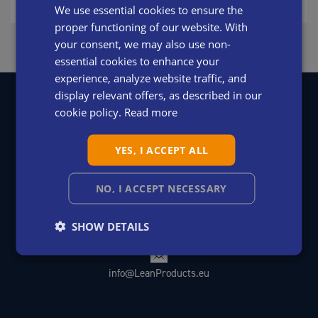
We use essential cookies to ensure the
ENGLISH
proper functioning of our website. With
SWEDISH
your consent, we may also use non-
DANISH
essential cookies to enhance your
experience, analyze website traffic, and
DUTCH
display relevant offers, as described in our
FRENCH
cookie policy.
Read more
GERMAN
YES, I ACCEPT ALL
ITALIAN
LeanProducts srl
Via Bassani, 6-8
SPANISH
33170 Pordenone - ITALY
NO, I ACCEPT NECESSARY
SHOW DETAILS
+39 0434 572757
info@LeanProducts.eu