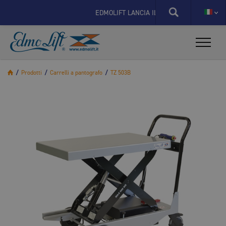
X
EDMOLIFT LANCIA IL NUOVO SITO SPECIFICO PER
/
Prodotti
/
Carrelli a pantografo
/
TZ 503B
X