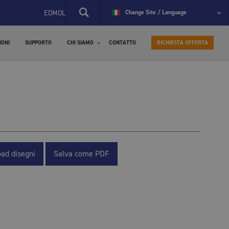
EDMOLIFT LANCIA IL NUOVO SITO SPECIFICO PER I RICAMBI
Change Site / Language
B
IONI
SUPPORTO
CHI SIAMO
CONTATTO
RICHIESTA OFFERTA
ad disegni
Salva come PDF