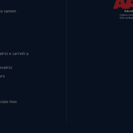
ico camion
trici e carrelli a
evatrici
ers
ciaio Inox