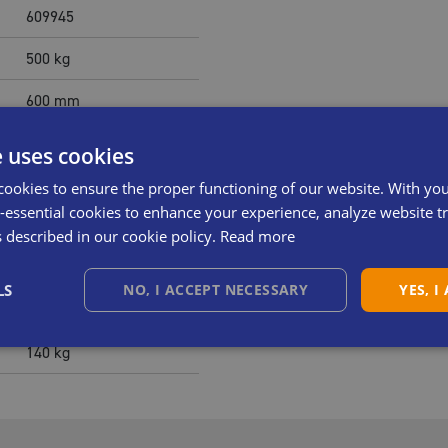
609945
500
kg
600
mm
160
mm
e uses cookies
900
mm
cookies to ensure the proper functioning of our website. With yo
essential cookies to enhance your experience, analyze website tra
700
mm
s described in our cookie policy.
Read more
12
sec
LS
NO, I ACCEPT NECESSARY
YES, I
0,55
Kw S3
140
kg