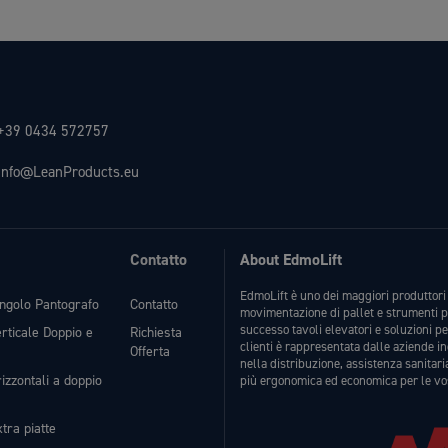
+39 0434 572757
info@LeanProducts.eu
Contatto
About EdmoLift
EdmoLift è uno dei maggiori produttori 
ingolo Pantografo
Contatto
movimentazione di pallet e strumenti p
successo tavoli elevatori e soluzioni p
erticale Doppio e
Richiesta
clienti è rappresentata dalle aziende i
Offerta
nella distribuzione, assistenza sanitari
izzontali a doppio
più ergonomica ed economica per le vo
tra piatte