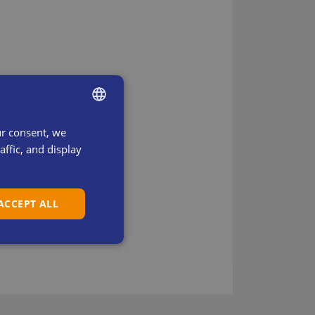
ur consent, we
ENGLISH
ffic, and display
SWEDISH
DANISH
 ACCEPT ALL
DUTCH
FRENCH
GERMAN
ITALIAN
SPANISH