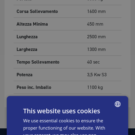
Corsa Sollevamento
1600
mm
Altezza Minima
450
mm
Lunghezza
2500
mm
Larghezza
1300
mm
Tempo Sollevamento
40
sec
Potenza
3,5
Kw S3
Peso inc. Imballo
1100
kg
This website uses cookies
We use essential cookies to ensure the
ENGLISH
proper functioning of our website. With
SWEDISH
your consent, we may also use non-