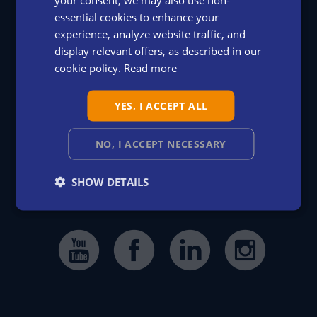
DANISH
essential cookies to enhance your
experience, analyze website traffic, and
DUTCH
display relevant offers, as described in our
FRENCH
LeanProducts srl
cookie policy.
Read more
Via Bassani, 6-8
GERMAN
33170 Pordenone - ITALY
YES, I ACCEPT ALL
ITALIAN
SPANISH
+39 0434 572757
NO, I ACCEPT NECESSARY
SHOW DETAILS
info@LeanProducts.eu