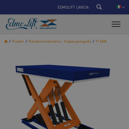
X
EDMOLIFT LANCIA IL NUOVO SITO SPECIFICO P
/
Prodotti
/
Piattaforma elevatrice - Singolo pantografo
/
TT 6000
X