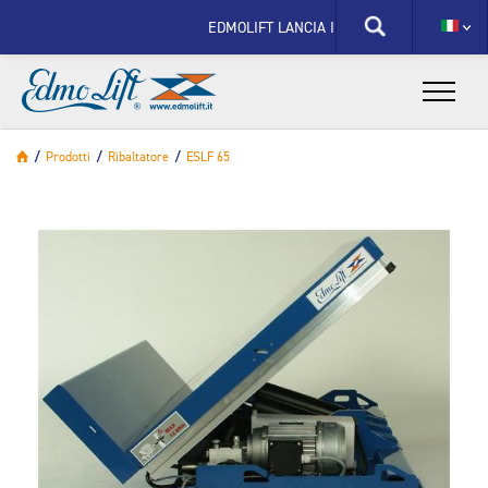
X
EDMOLIFT LANCIA IL NUOVO SITO SPECIFICO PER
/
Prodotti
/
Ribaltatore
/
ESLF 65
X