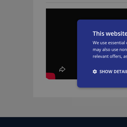
Conforme alla norma europea EN 1570-1 -
Tensione di controllo 24 Volt e comandi con
d'emergenza
Sistema elettrico conforme IP54.
This websit
Distanza di sicurezza fra tutte le parti in
We use essential 
Dispositivi di protezione contro il sovracca
may also use non-
relevant offers, a
Barre antischiacciamento sui 4 lati della p
Dotato di valvole sicurezza e blocchi mecc
SHOW DETAI
Cuscinetti esenti da manutenzione.
Predisposizione per collegamento a PLC su
Manuale d'uso disponibile in 20 lingue.