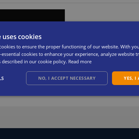
 marchiato CE.
 dispositivo di arresto
e uses cookies
 movimento.
cookies to ensure the proper functioning of our website. With yo
rico.
essential cookies to enhance your experience, analyze website tra
s described in our cookie policy.
Read more
iattaforma.
anici per la manutenzione.
LS
NO, I ACCEPT NECESSARY
YES, I
 richiesta.