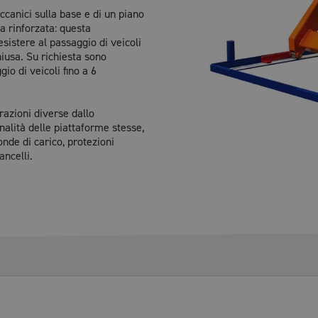
ccanici sulla base e di un piano
 rinforzata: questa
esistere al passaggio di veicoli
hiusa. Su richiesta sono
gio di veicoli fino a 6
razioni diverse dallo
alità delle piattaforme stesse,
onde di carico, protezioni
ancelli.
OTTO
3000 mm.
sura per il cliente.