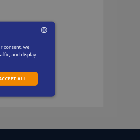
ur consent, we
ENGLISH
ffic, and display
SWEDISH
DANISH
 ACCEPT ALL
DUTCH
FRENCH
GERMAN
ITALIAN
SPANISH