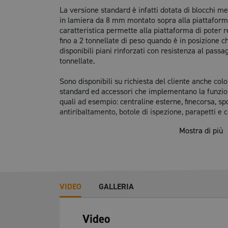
La versione standard è infatti dotata di blocchi me
in lamiera da 8 mm montato sopra alla piattaforma
caratteristica permette alla piattaforma di poter r
fino a 2 tonnellate di peso quando è in posizione c
disponibili piani rinforzati con resistenza al passag
tonnellate.
Sono disponibili su richiesta del cliente anche colo
standard ed accessori che implementano la funzion
quali ad esempio: centraline esterne, finecorsa, sp
antiribaltamento, botole di ispezione, parapetti e c
Mostra di più
CARATTERISTICHE DEL PROD
Portata: max 4000 kg.
VIDEO
GALLERIA
Lunghezza del piano standard: da 2500 a 
Video
Vasta gamma di accessori e soluzioni su mi