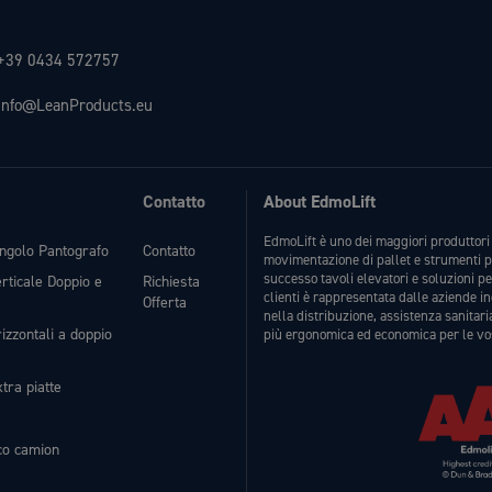
+39 0434 572757
info@LeanProducts.eu
Contatto
About EdmoLift
EdmoLift è uno dei maggiori produttori 
ingolo Pantografo
Contatto
movimentazione di pallet e strumenti p
successo tavoli elevatori e soluzioni p
erticale Doppio e
Richiesta
clienti è rappresentata dalle aziende i
Offerta
nella distribuzione, assistenza sanitari
izzontali a doppio
più ergonomica ed economica per le vo
tra piatte
ico camion