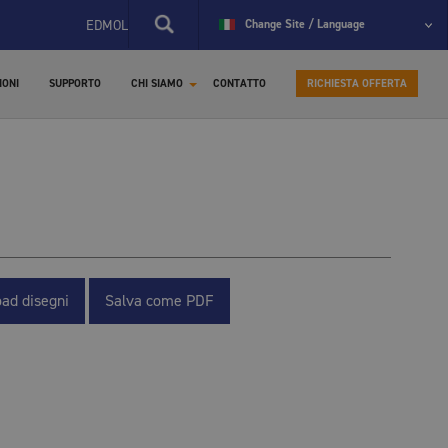
EDMOLIFT LANCIA IL NUOVO SITO SPECIFICO PER I RICAMBI
Change Site / Language
Be
IONI
SUPPORTO
CHI SIAMO
CONTATTO
RICHIESTA OFFERTA
ad disegni
Salva come PDF