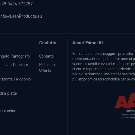
+39 0434 572757
info@LeanProducts.eu
Contatto
About EdmoLift
EdmoLift è uno dei maggiori produttori 
ingolo Pantografo
Contatto
movimentazione di pallet e strumenti p
successo tavoli elevatori e soluzioni p
erticale Doppio e
Richiesta
clienti è rappresentata dalle aziende i
Offerta
nella distribuzione, assistenza sanitari
izzontali a doppio
più ergonomica ed economica per le vo
tra piatte
ico camion