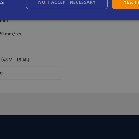
LS
NO, I ACCEPT NECESSARY
YES, I
mm
mm
20
mm/sec
i (48 V - 18 Ah)
g