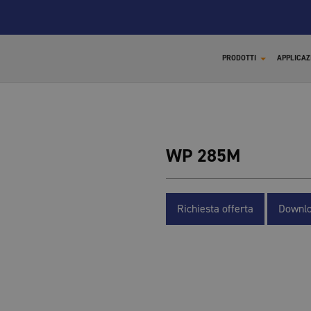
PRODOTTI
APPLICAZ
WP 285M
X
Richiesta offerta
Downlo