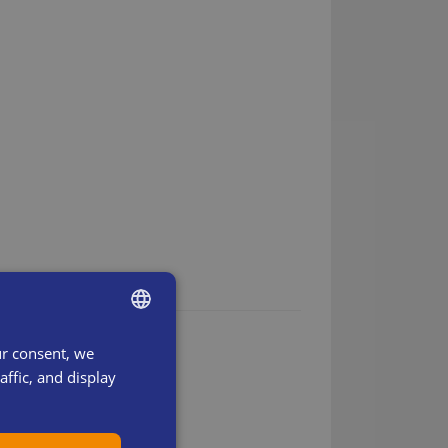
ur consent, we
ENGLISH
ffic, and display
SWEDISH
DANISH