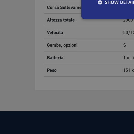
SHOW DETAI
Corsa Sollevamento
1440
Altezza totale
2000
Velocità
50/1
Gambe, opzioni
S
Batteria
1 x L
Peso
151
k