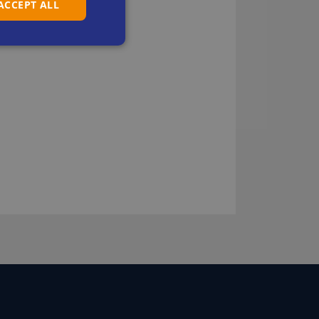
 ACCEPT ALL
DUTCH
FRENCH
GERMAN
ITALIAN
SPANISH