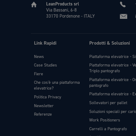
LeanProducts srl
Via Bassani, 6-8
33170 Pordenone - ITALY
Link Rapidi
Prodotti & Soluzioni
News
Piattaforma elevatrice - S
Case Studies
Piattaforma elevatrice - V
Triplo pantografo
Fiere
Piattaforma elevatrice - Or
Che cos'è una piattaforma
pantografo
elevatrice?
Piattaforma elevatrice - Ex
Politica Privacy
Sollevatori per pallet
Newsletter
Soluzioni speciali per car
Referenze
Work Positioners
Carrelli a Pantografo