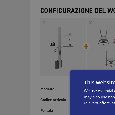
CONFIGURAZIONE DEL W
This websit
Modello
WP 2
We use essential 
may also use non-
Codice articolo
WPR-
relevant offers, a
Portata
285
k