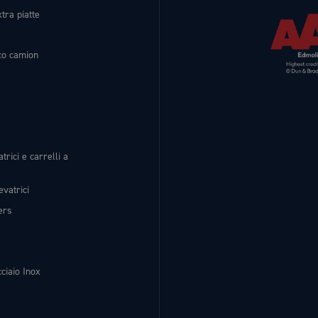
tra piatte
ico camion
trici e carrelli a
evatrici
ers
ciaio Inox