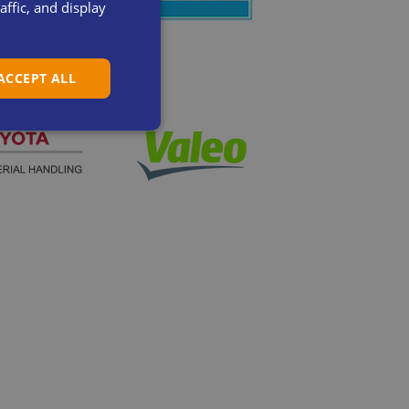
ffic, and display
SWEDISH
DANISH
 ACCEPT ALL
DUTCH
FRENCH
GERMAN
ITALIAN
SPANISH