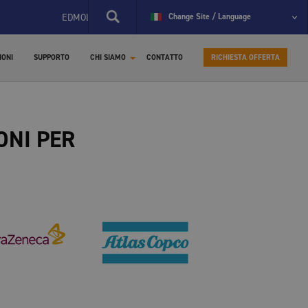
EDMOLIFT LANCIA IL NUOVO SITO SPECIFICO PER I RICAMBI
Change Site / Language
B
IONI
SUPPORTO
CHI SIAMO
CONTATTO
RICHIESTA OFFERTA
ONI PER