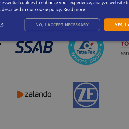
essential cookies to enhance your experience, analyze website tra
s described in our cookie policy.
Read more
LS
NO, I ACCEPT NECESSARY
YES, I