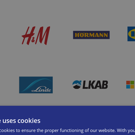
e uses cookies
cookies to ensure the proper functioning of our website. With yo