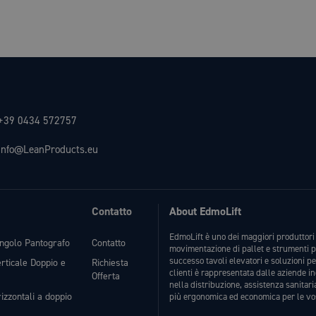
+39 0434 572757
info@LeanProducts.eu
Contatto
About EdmoLift
EdmoLift è uno dei maggiori produttori 
ingolo Pantografo
Contatto
movimentazione di pallet e strumenti p
successo tavoli elevatori e soluzioni p
erticale Doppio e
Richiesta
clienti è rappresentata dalle aziende i
Offerta
nella distribuzione, assistenza sanitari
izzontali a doppio
più ergonomica ed economica per le vo