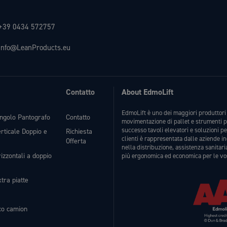
+39 0434 572757
info@LeanProducts.eu
Contatto
About EdmoLift
EdmoLift è uno dei maggiori produttori 
ingolo Pantografo
Contatto
movimentazione di pallet e strumenti p
successo tavoli elevatori e soluzioni p
erticale Doppio e
Richiesta
clienti è rappresentata dalle aziende i
Offerta
nella distribuzione, assistenza sanitari
izzontali a doppio
più ergonomica ed economica per le vo
tra piatte
ico camion