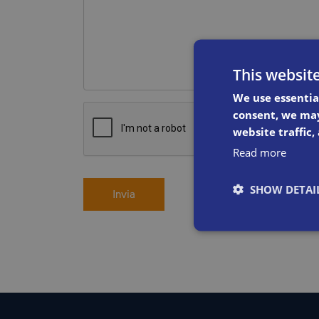
This websit
We use essentia
consent, we may
website traffic,
Read more
SHOW DETAI
Invia