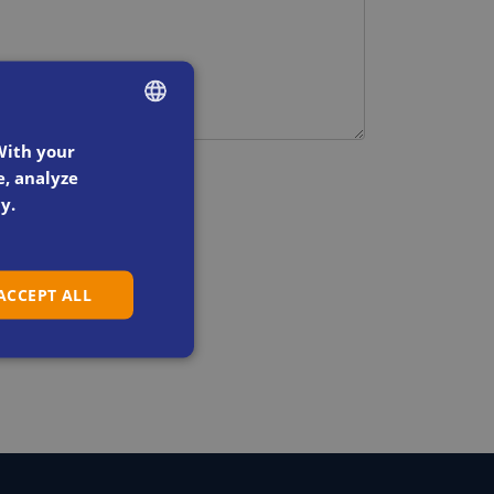
ENGLISH
With your
e, analyze
SWEDISH
y.
DANISH
DUTCH
 ACCEPT ALL
FRENCH
GERMAN
ITALIAN
SPANISH