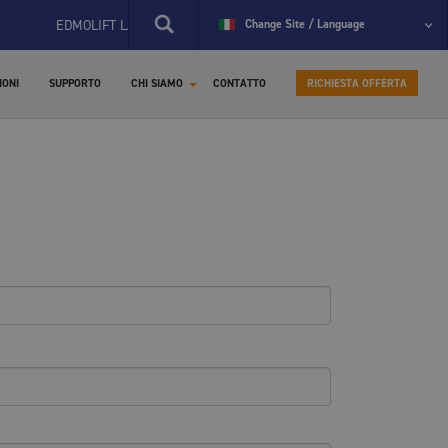
EDMOLIFT LANCIA IL NUOVO SITO SPECIFICO PER I RICAMBI
Change Site / Language
Bespoke 
IONI
SUPPORTO
CHI SIAMO
CONTATTO
RICHIESTA OFFERTA